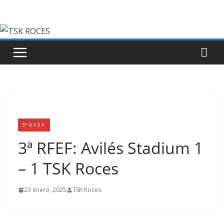
Saltar
al
contenido
3ª R.F.E.F.
3ª RFEF: Avilés Stadium 1
– 1 TSK Roces
23 enero, 2025
TSK Roces