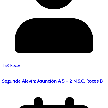
TSK Roces
Segunda Alevín: Asunción A 5 – 2 N.S.C. Roces B