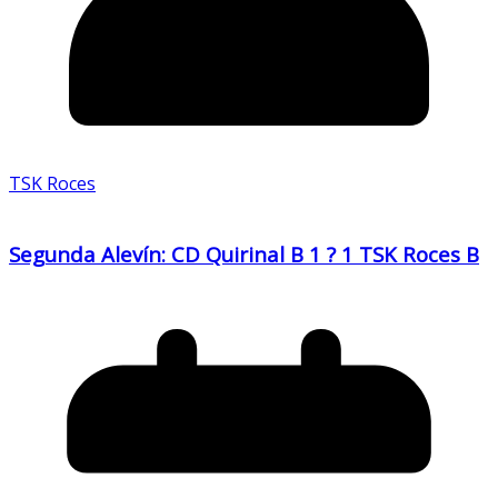
TSK Roces
Segunda Alevín: CD Quirinal B 1 ? 1 TSK Roces B