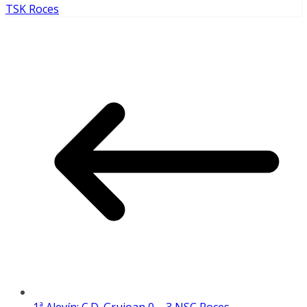
TSK Roces
1ª Alevín: C.D. Grujoan 0 – 3 NSC Roces