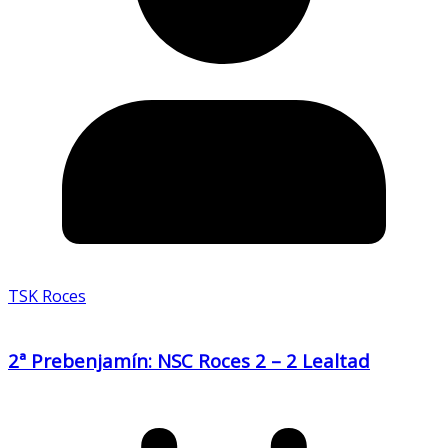
TSK Roces
2ª Prebenjamín: NSC Roces 2 – 2 Lealtad