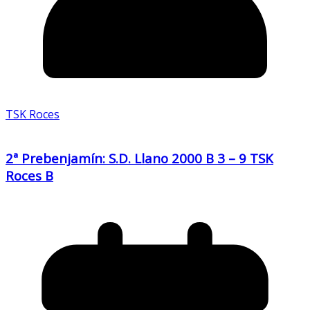
TSK Roces
2ª Prebenjamín: S.D. Llano 2000 B 3 – 9 TSK
Roces B