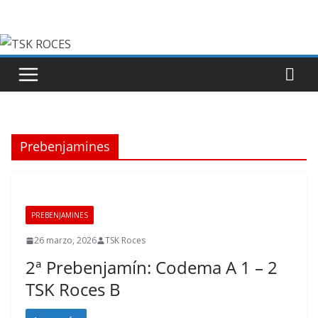
Saltar
al
contenido
Prebenjamines
PREBENJAMINES
26 marzo, 2026
TSK Roces
2ª Prebenjamín: Codema A 1 – 2
TSK Roces B