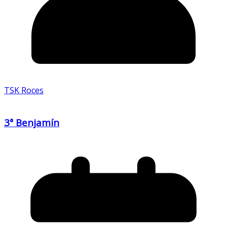
TSK Roces
3ª Benjamín