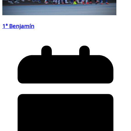
1ª Benjamín