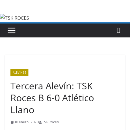
Saltar
al
contenido
ALEVINES
Tercera Alevín: TSK
Roces B 6-0 Atlético
Llano
30 enero, 2020
TSK Roces