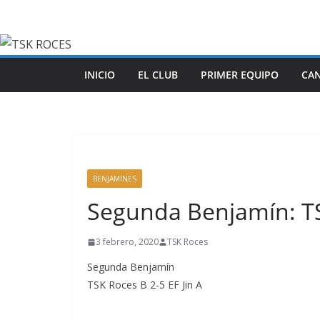
Saltar
al
contenido
INICIO
EL CLUB
PRIMER EQUIPO
CA
BENJAMINES
Segunda Benjamín: TSK
3 febrero, 2020
TSK Roces
Segunda Benjamín
TSK Roces B 2-5 EF Jin A