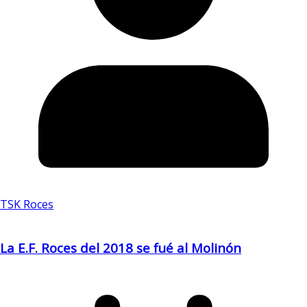
TSK Roces
La E.F. Roces del 2018 se fué al Molinón