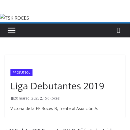
Saltar
al
contenido
PROFÚTBOL
Liga Debutantes 2019
20 marzo, 2025
TSK Roces
Victoria de la EF Roces B, frente al Asunción A.