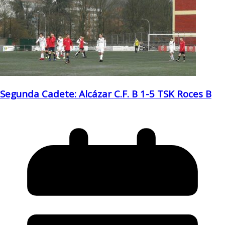
Segunda Cadete: Alcázar C.F. B 1-5 TSK Roces B