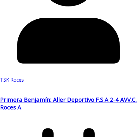
TSK Roces
Primera Benjamín: Aller Deportivo F.S A 2-4 AVV.C.
Roces A