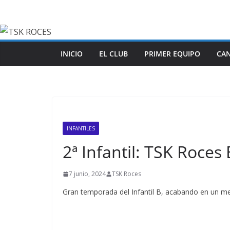
Saltar
al
contenido
INICIO
EL CLUB
PRIMER EQUIPO
CA
INFANTILES
2ª Infantil: TSK Roces
7 junio, 2024
TSK Roces
Gran temporada del Infantil B, acabando en un mer