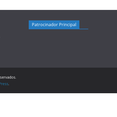
Patrocinador Principal
5
eservados.
Press
.