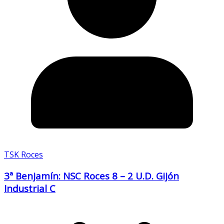
TSK Roces
3ª Benjamín: NSC Roces 8 – 2 U.D. Gijón
Industrial C