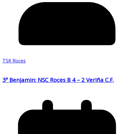
TSK Roces
3ª Benjamin: NSC Roces B 4 – 2 Veriña C.F.