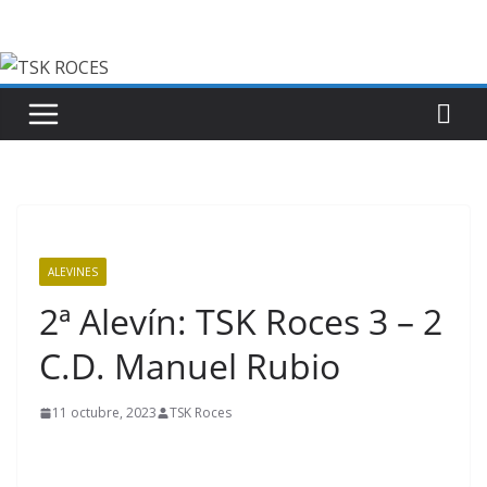
Saltar
al
contenido
ALEVINES
2ª Alevín: TSK Roces 3 – 2
C.D. Manuel Rubio
11 octubre, 2023
TSK Roces