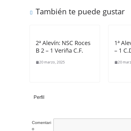
También te puede gustar
2ª Alevín: NSC Roces
1ª Ale
B 2 – 1 Veriña C.F.
– 1 C.
20 marzo, 2025
20 marz
Perfil
Comentari
o