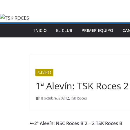
Saltar
al
contenido
INICIO
EL CLUB
PRIMER EQUIPO
CA
ALEVINES
1ª Alevín: TSK Roces 
18 octubre, 2024
TSK Roces
2ª Alevín: NSC Roces B 2 – 2 TSK Roces B