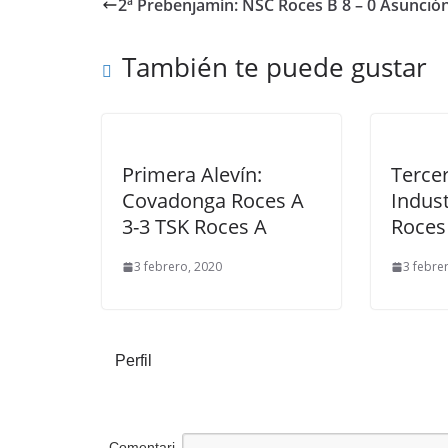
2ª Prebenjamín: NSC Roces B 8 – 0 Asunción
También te puede gustar
Primera Alevín:
Tercer
Covadonga Roces A
Indust
3-3 TSK Roces A
Roces
3 febrero, 2020
3 febre
Perfil
Comentari