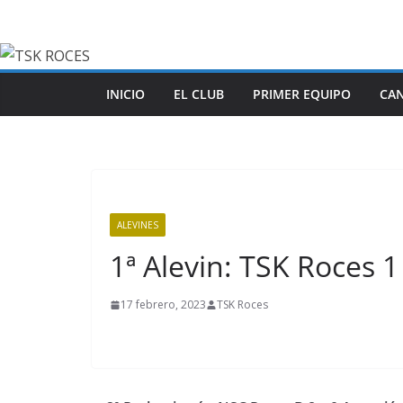
Saltar
al
contenido
INICIO
EL CLUB
PRIMER EQUIPO
CA
ALEVINES
1ª Alevin: TSK Roces 
17 febrero, 2023
TSK Roces