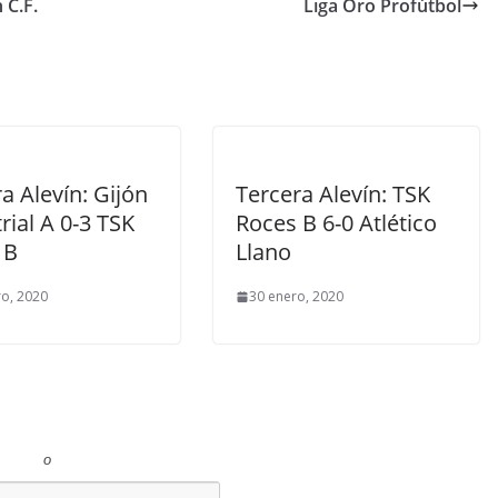
 C.F.
Liga Oro Profútbol
a Alevín: Gijón
Tercera Alevín: TSK
rial A 0-3 TSK
Roces B 6-0 Atlético
 B
Llano
ro, 2020
30 enero, 2020
o