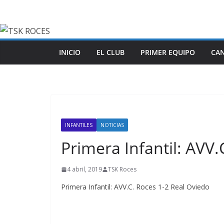
Saltar
al
contenido
INICIO
EL CLUB
PRIMER EQUIPO
CA
INFANTILES
NOTICIAS
Primera Infantil: AVV.
4 abril, 2019
TSK Roces
Primera Infantil: AVV.C. Roces 1-2 Real Oviedo