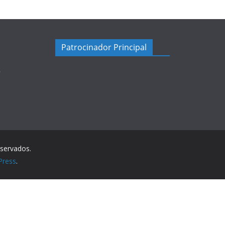
Patrocinador Principal
5
eservados.
Press
.