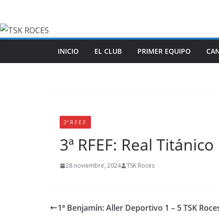
Saltar
al
contenido
INICIO
EL CLUB
PRIMER EQUIPO
CA
3ª R.F.E.F.
3ª RFEF: Real Titánico
28 noviembre, 2024
TSK Roces
1ª Benjamín: Aller Deportivo 1 – 5 TSK Roce