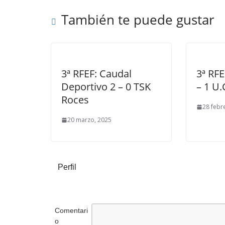
También te puede gustar
3ª RFEF: Caudal
3ª RFE
Deportivo 2 – 0 TSK
– 1 U.
Roces
28 febr
20 marzo, 2025
Perfil
Comentari
o