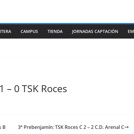
NTERA
CAMPUS
TIENDA
JORNADAS CAPTACIÓN
EM
 1 – 0 TSK Roces
s B
3ª Prebenjamín: TSK Roces C 2 – 2 C.D. Arenal C