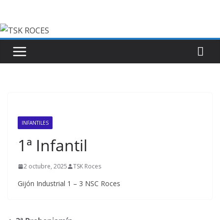
Saltar
al
contenido
INFANTILES
1ª Infantil
2 octubre, 2025
TSK Roces
Gijón Industrial 1 – 3 NSC Roces